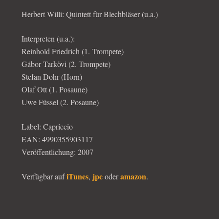
Herbert Willi: Quintett für Blechbläser (u.a.)
Interpreten (u.a.):
Reinhold Friedrich (1. Trompete)
Gábor Tarkövi (2. Trompete)
Stefan Dohr (Horn)
Olaf Ott (1. Posaune)
Uwe Füssel (2. Posaune)
Label: Capriccio
EAN: 4990355903117
Veröffentlichung: 2007
iTunes
jpc
amazon
Verfügbar auf
,
oder
.