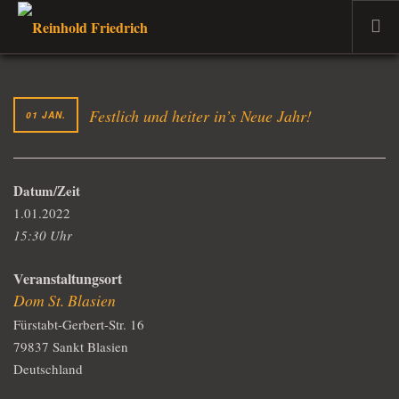
WILLKOMMEN
DER MUSIKER
Festlich und heiter in’s Neue Jahr!
01 JAN.
PROJEKTE
TERMINE
Datum/Zeit
DER DOZENT
1.01.2022
VERKAUF
15:30 Uhr
AKTUELLES
Veranstaltungsort
Dom St. Blasien
Fürstabt-Gerbert-Str. 16
79837 Sankt Blasien
Deutschland