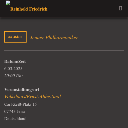
WILLKOMMEN
DER MUSIKER
Jenaer Philharmoniker
06 MÄRZ
PROJEKTE
TERMINE
Datum/Zeit
DER DOZENT
6.03.2025
VERKAUF
20:00 Uhr
AKTUELLES
Veranstaltungsort
Volkshaus/Ernst-Abbe-Saal
Carl-Zeiß-Platz 15
07743 Jena
Deutschland