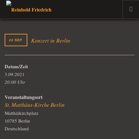
WILLKOMMEN
DER MUSIKER
Konzert in Berlin
03 SEP.
PROJEKTE
TERMINE
Datum/Zeit
DER DOZENT
3.09.2021
VERKAUF
20:00 Uhr
AKTUELLES
Veranstaltungsort
St. Matthäus-Kirche Berlin
Matthäikirchplatz
10785 Berlin
Deutschland