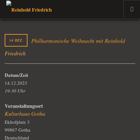
WILLKOMMEN
DER MUSIKER
Philharmonische Weihnacht mit Reinhold
14 DEZ.
PROJEKTE
Friedrich
TERMINE
DER DOZENT
Datum/Zeit
VERKAUF
14.12.2023
AKTUELLES
19:30 Uhr
Veranstaltungsort
Kulturhaus Gotha
Ekhofplatz 3
99867 Gotha
Deutschland