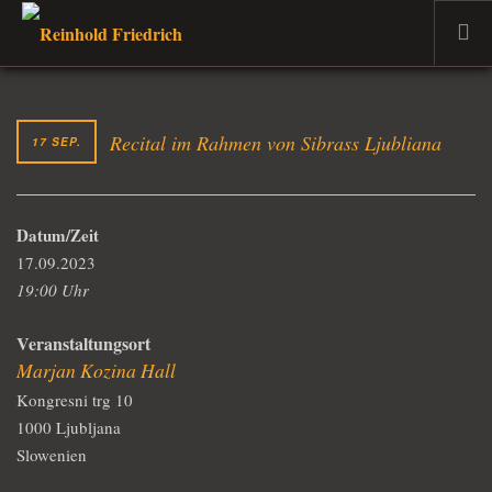
WILLKOMMEN
DER MUSIKER
Recital im Rahmen von Sibrass Ljubliana
17 SEP.
PROJEKTE
TERMINE
Datum/Zeit
DER DOZENT
17.09.2023
VERKAUF
19:00 Uhr
AKTUELLES
Veranstaltungsort
Marjan Kozina Hall
Kongresni trg 10
1000 Ljubljana
Slowenien