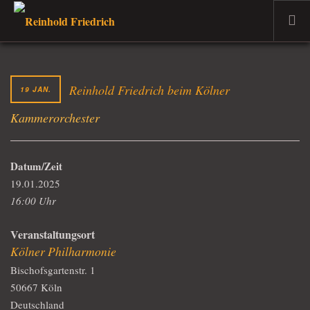
WILLKOMMEN
DER MUSIKER
Reinhold Friedrich beim Kölner
19 JAN.
PROJEKTE
Kammerorchester
TERMINE
DER DOZENT
Datum/Zeit
VERKAUF
19.01.2025
AKTUELLES
16:00 Uhr
Veranstaltungsort
Kölner Philharmonie
Bischofsgartenstr. 1
50667 Köln
Deutschland