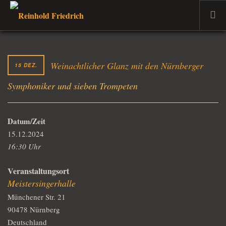
WILLKOMMEN
DER MUSIKER
Weinachtlicher Glanz mit den Nürnberger
15 DEZ.
PROJEKTE
Symphoniker und sieben Trompeten
TERMINE
DER DOZENT
Datum/Zeit
VERKAUF
15.12.2024
AKTUELLES
16:30 Uhr
Veranstaltungsort
Meistersingerhalle
Münchener Str. 21
90478 Nürnberg
Deutschland