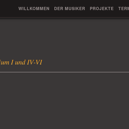
WILLKOMMEN
DER MUSIKER
PROJEKTE
TER
ium I und IV-VI