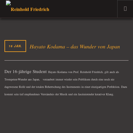
WILLKOMMEN
DER MUSIKER
Hayato Kodama – das Wunder von Japan
PROJEKTE
16 JAN.
TERMINE
DER DOZENT
Der 16-jährige Student
Hayato Kodama
von Prof. Reinhold Friedrich, gilt auch als
VERKAUF
Trompeten-Wunder aus Japan,
verzaubert immer wieder sein Publikum durch eine noch nie
AKTUELLES
dagewesene Reife und der totalen Beherrschung des Instruments in einer einzigartigen Perfektion. Dazu
kommt sein tief empfundenes Verständnis der Musik und ein faszinierender kreativer Klang.