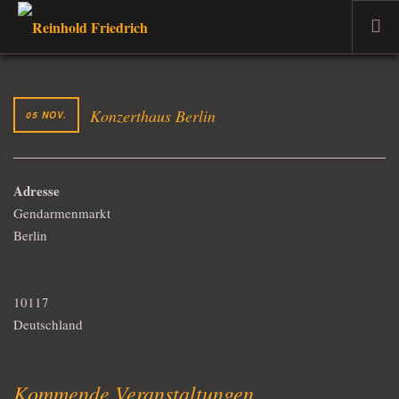
WILLKOMMEN
DER MUSIKER
Konzerthaus Berlin
05 NOV.
PROJEKTE
TERMINE
Adresse
DER DOZENT
Gendarmenmarkt
VERKAUF
Berlin
AKTUELLES
10117
Deutschland
Kommende Veranstaltungen