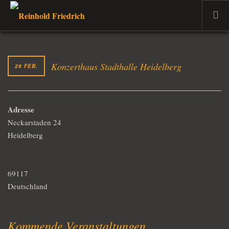
WILLKOMMEN
DER MUSIKER
Konzerthaus Stadthalle Heidelberg
26 FEB.
PROJEKTE
TERMINE
Adresse
DER DOZENT
Neckarstaden 24
VERKAUF
Heidelberg
AKTUELLES
69117
Deutschland
Kommende Veranstaltungen