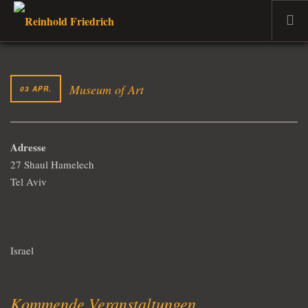
WILLKOMMEN
DER MUSIKER
Museum of Art
03 APR.
PROJEKTE
TERMINE
Adresse
DER DOZENT
27 Shaul Hamelech
VERKAUF
Tel Aviv
AKTUELLES
Israel
Kommende Veranstaltungen