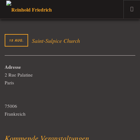
WILLKOMMEN
DER MUSIKER
Saint-Sulpice Church
15 AUG.
PROJEKTE
TERMINE
Adresse
DER DOZENT
2 Rue Palatine
VERKAUF
Paris
AKTUELLES
75006
Frankreich
Kommende Veranstaltungen