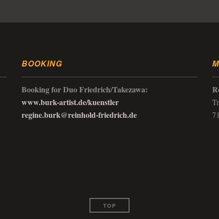
BOOKING
M
Booking for Duo Friedrich/Takezawa:
R
www.burk-artist.de/kuenstler
Tr
regine.burk@reinhold-friedrich.de
7
TOP